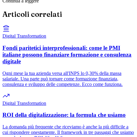
Continua a leggere
Articoli correlati
Digital Transformation
Fondi paritetici interprofessionali: come le PMI
italiane possono finanziare formazione e consulenza
digitale
Ogni mese la tua azienda versa all'INPS lo 0,30% della massa
salariale. Una parte può tornare come formazione finanziata,
consulenza e sviluppo delle competenze. Ecco come funziona.
Digital Transformation
ROI della digitalizzazione: la formula che usiamo
La domanda più frequente che riceviamo è anche la più difficile a
cui rispondere onestamente. Il framework in tre passaggi che usiamo