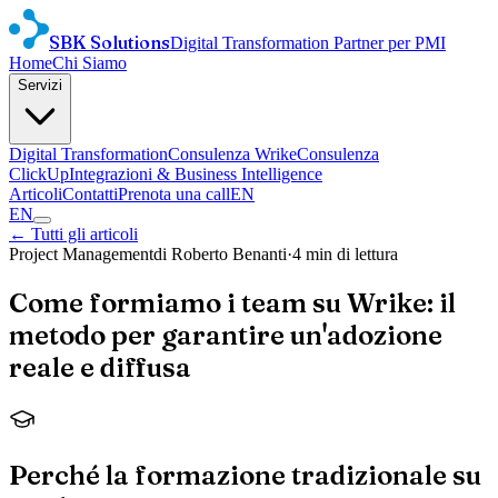
SBK Solutions
Digital Transformation Partner per PMI
Home
Chi Siamo
Servizi
Digital Transformation
Consulenza Wrike
Consulenza
ClickUp
Integrazioni & Business Intelligence
Articoli
Contatti
Prenota una call
EN
EN
← Tutti gli articoli
Project Management
di Roberto Benanti
·
4 min
di lettura
Come formiamo i team su Wrike: il
metodo per garantire un'adozione
reale e diffusa
Perché la formazione tradizionale su