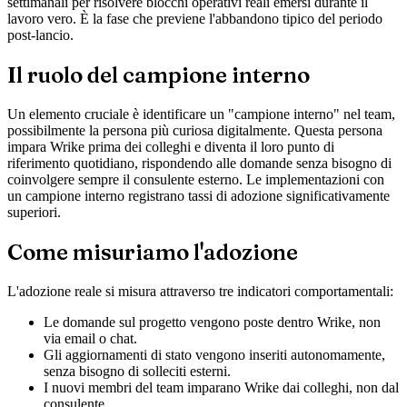
settimanali per risolvere blocchi operativi reali emersi durante il
lavoro vero. È la fase che previene l'abbandono tipico del periodo
post-lancio.
Il ruolo del campione interno
Un elemento cruciale è identificare un "campione interno" nel team,
possibilmente la persona più curiosa digitalmente. Questa persona
impara Wrike prima dei colleghi e diventa il loro punto di
riferimento quotidiano, rispondendo alle domande senza bisogno di
coinvolgere sempre il consulente esterno. Le implementazioni con
un campione interno registrano tassi di adozione significativamente
superiori.
Come misuriamo l'adozione
L'adozione reale si misura attraverso tre indicatori comportamentali:
Le domande sul progetto vengono poste dentro Wrike, non
via email o chat.
Gli aggiornamenti di stato vengono inseriti autonomamente,
senza bisogno di solleciti esterni.
I nuovi membri del team imparano Wrike dai colleghi, non dal
consulente.